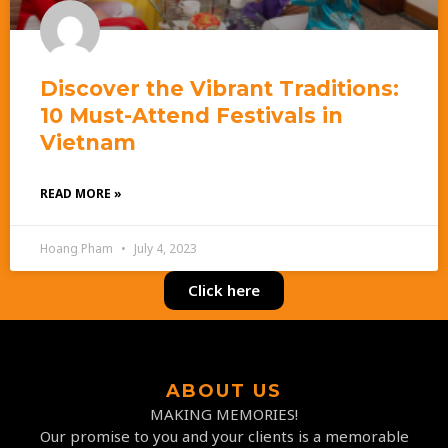
Discover the Vibrant Traditions:
10 Must-Attend Festivals in
Vietnam
READ MORE »
Hoang Pham
July 4, 2023
Click here
ABOUT US
MAKING MEMORIES!
Our promise to you and your clients is a memorable