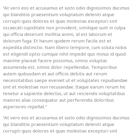
“At vero eos et accusamus et iusto odio dignissimos ducimus
qui blanditiis praesentium voluptatum deleniti atque
corrupti quos dolores et quas molestias excepturi sint
occaecati cupiditate non provident, similique sunt in culpa
qui officia deserunt mollitia animi, id est laborum et
dolorum fuga. Et harum quidem rerum facilis est et
expedita distinctio. Nam libero tempore, cum soluta nobis
est eligendi optio cumque nihil impedit quo minus id quod
maxime placeat facere possimus, omnis voluptas
assumenda est, omnis dolor repellendus. Temporibus
autem quibusdam et aut officiis debitis aut rerum
necessitatibus saepe eveniet ut et voluptates repudiandae
sint et molestiae non recusandae. Itaque earum rerum hic
tenetur a sapiente delectus, ut aut reiciendis voluptatibus
maiores alias consequatur aut perferendis doloribus
asperiores repellat.”
“At vero eos et accusamus et iusto odio dignissimos ducimus
qui blanditiis praesentium voluptatum deleniti atque
corrupti quos dolores et quas molestias excepturi sint