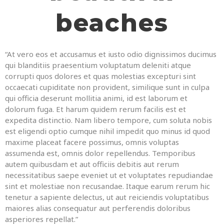
beaches
“At vero eos et accusamus et iusto odio dignissimos ducimus
qui blanditiis praesentium voluptatum deleniti atque
corrupti quos dolores et quas molestias excepturi sint
occaecati cupiditate non provident, similique sunt in culpa
qui officia deserunt mollitia animi, id est laborum et
dolorum fuga. Et harum quidem rerum facilis est et
expedita distinctio. Nam libero tempore, cum soluta nobis
est eligendi optio cumque nihil impedit quo minus id quod
maxime placeat facere possimus, omnis voluptas
assumenda est, omnis dolor repellendus. Temporibus
autem quibusdam et aut officiis debitis aut rerum
necessitatibus saepe eveniet ut et voluptates repudiandae
sint et molestiae non recusandae. Itaque earum rerum hic
tenetur a sapiente delectus, ut aut reiciendis voluptatibus
maiores alias consequatur aut perferendis doloribus
asperiores repellat.”