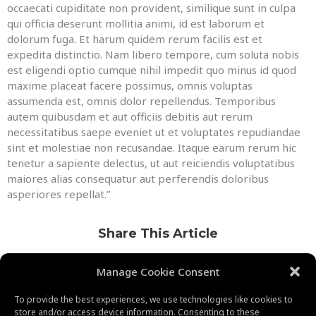
occaecati cupiditate non provident, similique sunt in culpa
qui officia deserunt mollitia animi, id est laborum et
dolorum fuga. Et harum quidem rerum facilis est et
expedita distinctio. Nam libero tempore, cum soluta nobis
est eligendi optio cumque nihil impedit quo minus id quod
maxime placeat facere possimus, omnis voluptas
assumenda est, omnis dolor repellendus. Temporibus
autem quibusdam et aut officiis debitis aut rerum
necessitatibus saepe eveniet ut et voluptates repudiandae
sint et molestiae non recusandae. Itaque earum rerum hic
tenetur a sapiente delectus, ut aut reiciendis voluptatibus
maiores alias consequatur aut perferendis doloribus
asperiores repellat.”
Share This Article
Manage Cookie Consent
To provide the best experiences, we use technologies like cookies to
store and/or access device information. Consenting to these